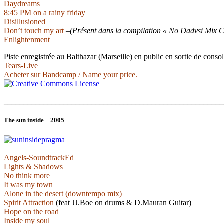
Daydreams
8:45 PM on a rainy friday
Disillusioned
Don’t touch my art
–
(Présent dans la compilation « No Dadvsi Mix C
Enlightenment
Piste enregistrée au Balthazar (Marseille) en public en sortie de cons
Tears-Live
Acheter sur Bandcamp / Name your price
.
______________________________________________________
The sun inside – 2005
Angels-SoundtrackEd
Lights & Shadows
No think more
It was my town
Alone in the desert (downtempo mix)
Spirit Attraction
(feat JJ.Boe on drums & D.Mauran Guitar)
Hope on the road
Inside my soul