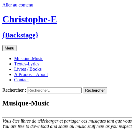
Aller au contenu
Christophe-E
{Backstage}
Menu
Musique-Music
Textes-Lyrics
Livres / Books
A Propos – About
Contact
Rechercher :
Musique-Music
______________________________________________________
Vous êtes libres de télécharger et partager ces musiques tant que vous
You are free to download and share all music stuff here as you respect
______________________________________________________