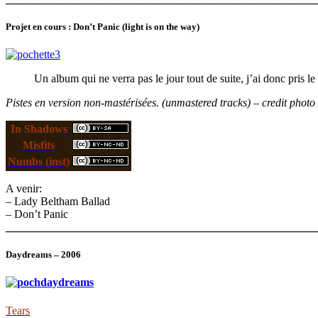
Projet en cours : Don’t Panic (light is on the way)
Un album qui ne verra pas le jour tout de suite, j’ai donc pris le
Pistes en version non-mastérisées. (unmastered tracks) – credit photo
In Shadows
Misfits
Numbs (inst)
A venir:
– Lady Beltham Ballad
– Don’t Panic
______________________________________________________
Daydreams – 2006
Tears