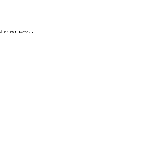
_____________________
indre des choses…