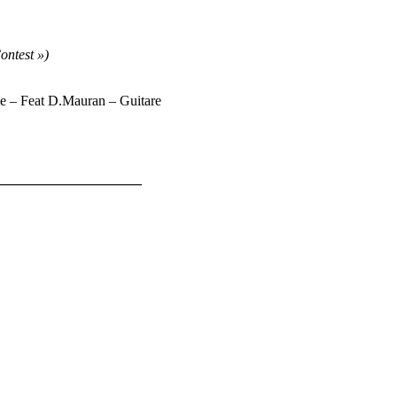
ontest »)
ole – Feat D.Mauran – Guitare
_____________________