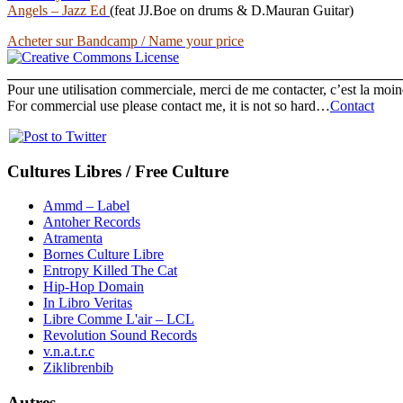
Angels – Jazz Ed
(feat JJ.Boe on drums & D.Mauran Guitar)
Acheter sur Bandcamp / Name your price
______________________________________________________
Pour une utilisation commerciale, merci de me contacter, c’est la mo
For commercial use please contact me, it is not so hard…
Contact
Cultures Libres / Free Culture
Ammd – Label
Antoher Records
Atramenta
Bornes Culture Libre
Entropy Killed The Cat
Hip-Hop Domain
In Libro Veritas
Libre Comme L'air – LCL
Revolution Sound Records
v.n.a.t.r.c
Ziklibrenbib
Autres