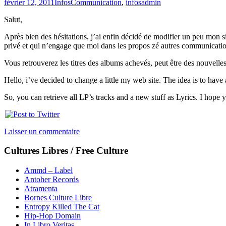
février 12, 2011
Infos
Communication
,
infos
admin
Salut,
Après bien des hésitations, j’ai enfin décidé de modifier un peu mon sit
privé et qui n’engage que moi dans les propos zé autres communicatio
Vous retrouverez les titres des albums achevés, peut être des nouvelles 
Hello, i’ve decided to change a little my web site. The idea is to hav
So, you can retrieve all LP’s tracks and a new stuff as Lyrics. I hop
Laisser un commentaire
Cultures Libres / Free Culture
Ammd – Label
Antoher Records
Atramenta
Bornes Culture Libre
Entropy Killed The Cat
Hip-Hop Domain
In Libro Veritas